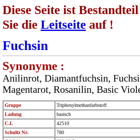
Diese Seite ist Bestandtei
Sie die
Leitseite
auf !
Fuchsin
Synonyme :
Anilinrot, Diamantfuchsin, Fuchs
Magentarot, Rosanilin, Basic Viol
Gruppe
Triphenylmethanfarbstoff
Ladung
basisch
C.I.
42510
Schultz Nr.
780